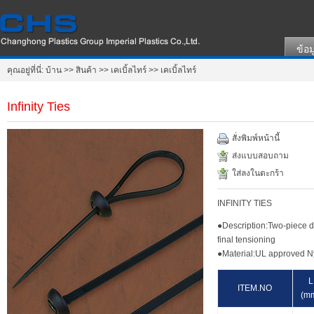
ข้อม
คุณอยู่ที่นี่:
บ้าน
>>
สินค้า
>>
เคเบิ้ลไทร์
>>
เคเบิ้ลไทร์
Infinity Ties
สั่งพิมพ์หน้านี้
ส่งแบบสอบถาม
ใส่ลงในตะกร้า
INFINITY TIES
●Description:Two-piece de
final tensioning
●Material:UL approved N
L
ITEM.NO
(m