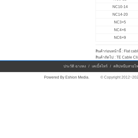
NC10-14
NC14-20
NC3×5
NC4×6
NC6×9
สินค้าก่อนหน้านี้ :
Flat cabl
สินค้าถัดไป :
TE Cable Cl
ประวัติ ฉางหง
/
เคเบิ้ลไทร์
/
คลิปหนีบสายไ
Powered By Eshion Media.
© Copyright 2012~2026 Chan