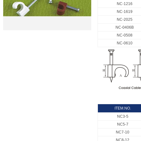
NC-1216
NC-1619
NC-2025
NC-0406B
NC-0508
NC-0610
ITEM.NO.
NC3-5
NC5-7
NC7-10
NC8-12